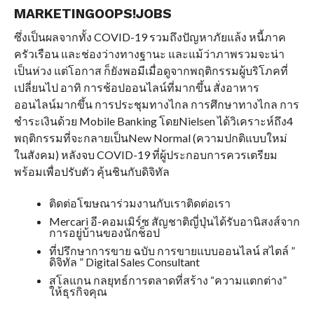
MARKETINGOOPS!JOBS
ซึ่งเป็นผลจากทั้ง COVID-19 รวมถึงปัญหาภัยแล้ง หนี้ภาค
ครัวเรือน และช่องว่างทางฐานะ และแม้ว่าภาพรวมจะน่า
เป็นห่วง แต่โอกาส ก็ยังพอมีเมื่อดูจากพฤติกรรมผู้บริโภคที่
เปลี่ยนไป อาทิ การช้อปออนไลน์ที่มากขึ้น สั่งอาหาร
ออนไลน์มากขึ้น การประชุมทางไกล การศึกษาทางไกล การ
ชำระเงินด้วย Mobile Banking โดยNielsen ได้วิเคราะห์ถึง4
พฤติกรรมที่จะกลายเป็นNew Normal (ความปกติแบบใหม่
ในสังคม) หลังจบ COVID-19 ที่ผู้ประกอบการควรเตรียม
พร้อมเพื่อปรับตัว คุ้นชินกับดิจิทัล
ติดต่อโฆษณาร่วมงานกับเราติดต่อเรา
Mercari อี-คอมเมิร์ซ สัญชาติญี่ปุ่นได้รับอานิสงส์จาก
การอยู่บ้านของนักช็อป
ที่ปรึกษาการขาย ฉบับ การขายแบบออนไลน์ สไตล์ ”
ดิจิทัล ” Digital Sales Consultant
สโลแกน กลยุทธ์การตลาดที่สร้าง “ความแตกต่าง”
ให้ธุรกิจคุณ