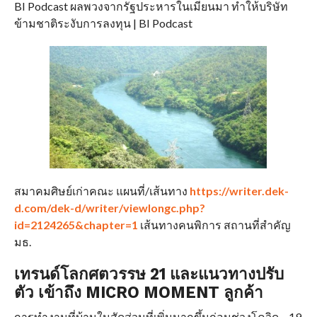
BI Podcast ผลพวงจากรัฐประหารในเมียนมา ทำให้บริษัท
ข้ามชาติระงับการลงทุน | BI Podcast
สมาคมศิษย์เก่าคณะ แผนที่/เส้นทาง
https://writer.dek-
d.com/dek-d/writer/viewlongc.php?
id=2124265&chapter=1
เส้นทางคนพิการ สถานที่สำคัญ
มธ.
เทรนด์โลกศตวรรษ 21 และแนวทางปรับ
ตัว เข้าถึง MICRO MOMENT ลูกค้า
การทำงานที่บ้านในสัดส่วนที่เพิ่มมากขึ้นก่อนช่วงโควิด – 19