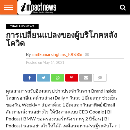
HOME
NATIONAL
WORLD
BUSINESS
ENVIRONMENT
OPINION
CONSUMER
CRICKET
SPORTS
SHOWBIZ
HEAD
THAILAND NEWS
WATCH
TURNERS
การเปลี่ยนแปลงของผู้บริโภคหลัง
โควิด
By
amitkumarsinghms_f0f8l85i
Posted on
May 14, 2021
COMMENTS
คุณสามารถรับอีเมลสรุปข่าวประจำวันจาก Brand Inside
โดยกรอกอีเมลด้านล่าง (Daily = วันละ 1 อีเมลทุกช่วงเย็น
ของวัน, Weekly = สัปดาห์ละ 1 อีเมลทุกวันอาทิตย์)Email
สัมภาษณ์งานอย่างไร ให้ปังตามแบบ CEO Google | BI
Podcast BMW ขอครองเบอร์หนึ่ง รถหรู 2 ปีซ้อน | BI
Podcast นอนอย่างไรให้ได้ดี เหมือนมหาเศรษฐีระดับโลก |