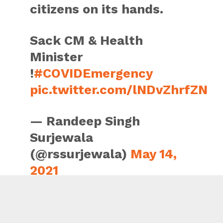
citizens on its hands.
Sack CM & Health
Minister
!
#COVIDEmergency
pic.twitter.com/lNDvZhrfZN
— Randeep Singh
Surjewala
(@rssurjewala)
May 14,
2021
The HC observed that despite its order on providing
medical oxygen to COVID-19 patients at the GMCH, there